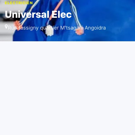
ELECTRICIEN
Universal Elec
Rue fassigny quartier M'tsagani Angoidra