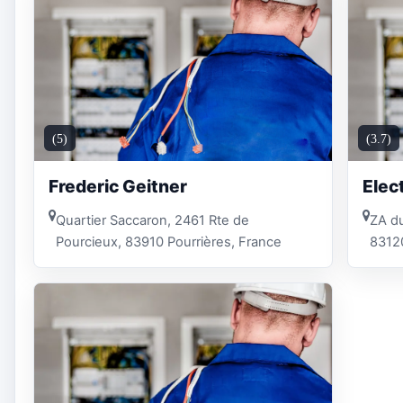
(5)
(3.7)
Frederic Geitner
Elec
Quartier Saccaron, 2461 Rte de
ZA du
Pourcieux, 83910 Pourrières, France
8312