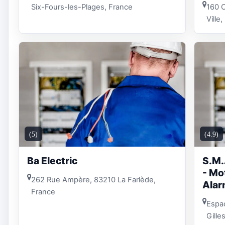
Six-Fours-les-Plages, France
160 C
Ville
(5)
(4.9)
Ba Electric
S.M.
- Mot
262 Rue Ampère, 83210 La Farlède,
Alar
France
Espac
Gille