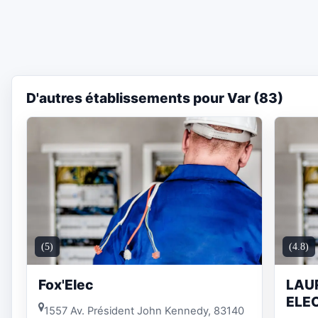
D'autres établissements pour Var (83)
(5)
(4.8)
Fox'Elec
LAU
ELE
1557 Av. Président John Kennedy, 83140