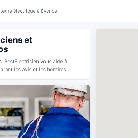
ns Évenos - BestElectri
lateurs électrique à Évenos
ciens et
os
s. BestElectricien vous aide à
rant les avis et les horaires.