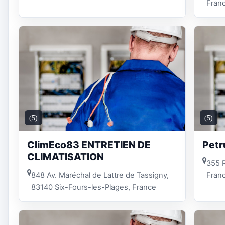
Fran
(5)
(5)
ClimEco83 ENTRETIEN DE
Petr
CLIMATISATION
355 R
848 Av. Maréchal de Lattre de Tassigny,
Fran
83140 Six-Fours-les-Plages, France