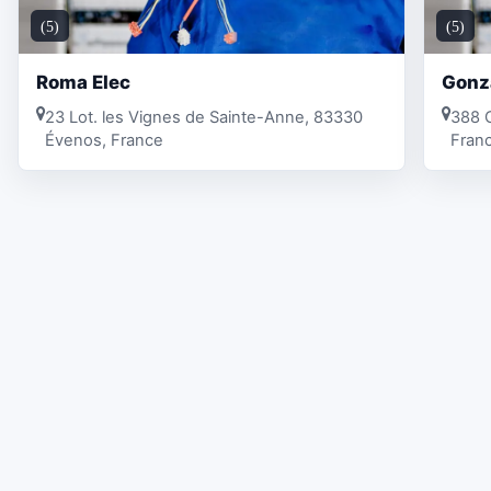
(5)
(5)
Roma Elec
Gonz
23 Lot. les Vignes de Sainte-Anne, 83330
388 
Évenos, France
Fran