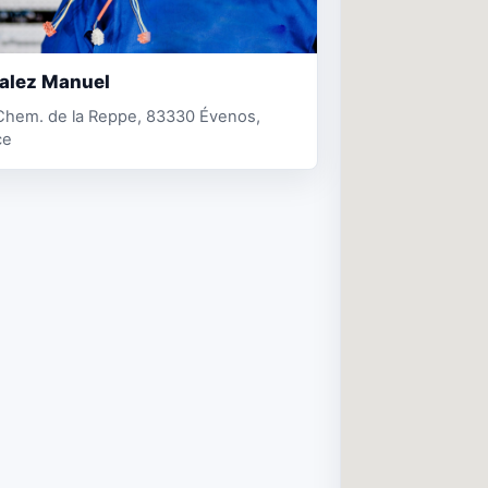
alez Manuel
Chem. de la Reppe, 83330 Évenos,
ce