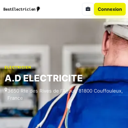
Connexion
ELECTRICIEN
A.D ELECTRICITE
3650 Rte des Rives de l'Agout, 81800 Couffouleux,
France