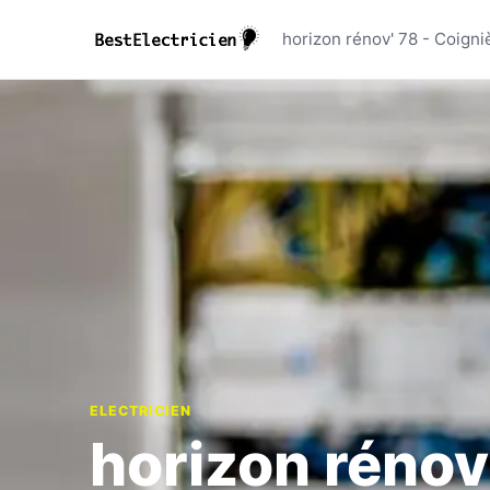
horizon ré
horizon rénov' 78 - Coigni
ELECTRICIEN
horizon rénov