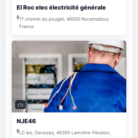
EI Roc elec électricité générale
17 chemin du pouget, 46500 Rocamadour,
France
(5)
NJE46
LD les, Devezes, 46350 Lamothe-Fénelon,