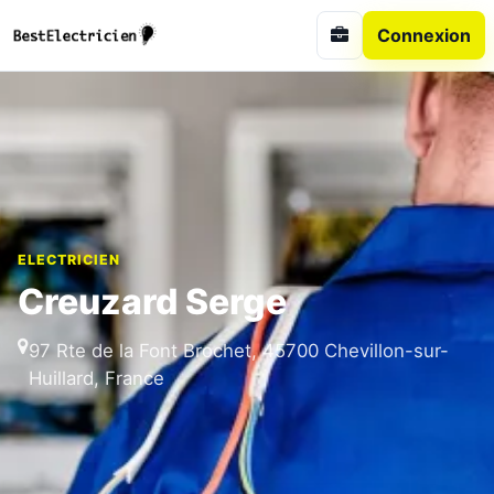
Connexion
ELECTRICIEN
Creuzard Serge
97 Rte de la Font Brochet, 45700 Chevillon-sur-
Huillard, France