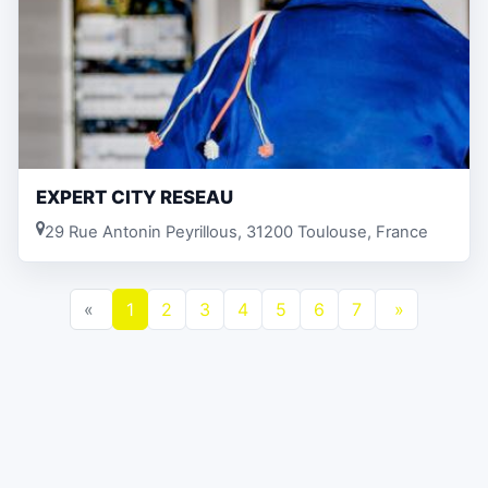
EXPERT CITY RESEAU
29 Rue Antonin Peyrillous, 31200 Toulouse, France
«
1
2
3
4
5
6
7
»