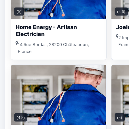
(5)
(4.6)
Home Energy - Artisan
Joel
Electricien
2 Imp
14 Rue Bordas, 28200 Châteaudun,
Fran
France
(4.8)
(5)