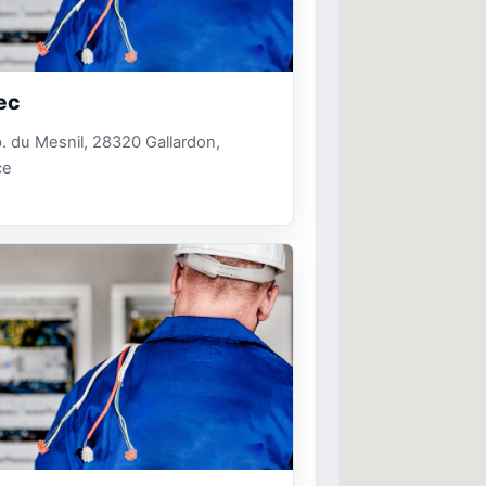
ec
. du Mesnil, 28320 Gallardon,
ce