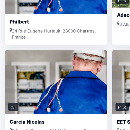
(4.4)
Adec
Philbert
8 All
24 Rue Eugène Hurtault, 28000 Chartres,
France
(5)
(4.5)
Garcia Nicolas
EET S