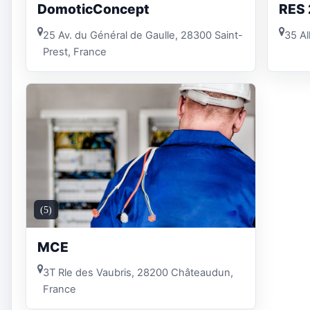
DomoticConcept
RES 
25 Av. du Général de Gaulle, 28300 Saint-
35 Al
Prest, France
(5)
MCE
3T Rle des Vaubris, 28200 Châteaudun,
France