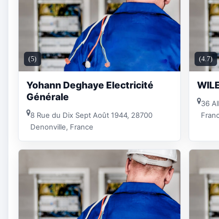
(5)
(4.7)
Yohann Deghaye Electricité
WIL
Générale
36 Al
8 Rue du Dix Sept Août 1944, 28700
Fran
Denonville, France