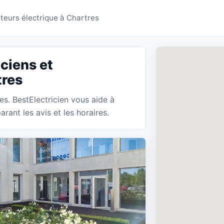
ns Chartres - BestElectr
lateurs électrique à Chartres
ciens et
tres
res. BestElectricien vous aide à
rant les avis et les horaires.