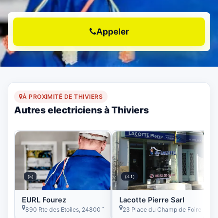
Appeler
À PROXIMITÉ DE THIVIERS
Autres electriciens à Thiviers
(5)
(3.1)
EURL Fourez
Lacotte Pierre Sarl
890 Rte des Etoiles, 24800 Thiviers, France
23 Place du Champ de Foire, Thivi