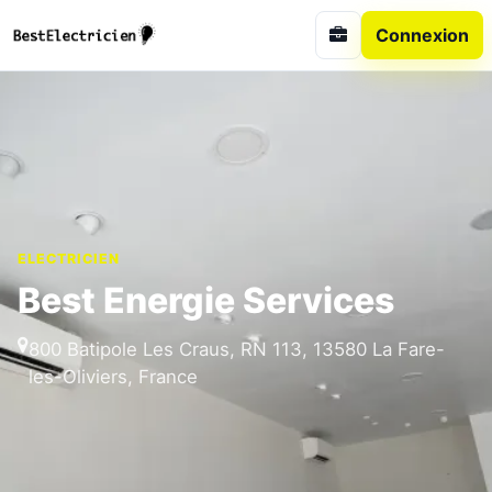
Connexion
ELECTRICIEN
Best Energie Services
800 Batipole Les Craus, RN 113, 13580 La Fare-
les-Oliviers, France